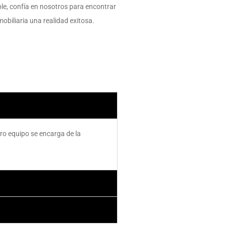
le, confía en nosotros para encontrar
mobiliaria una realidad exitosa.
ro equipo se encarga de la