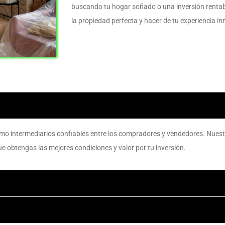
buscando tu hogar soñado o una inversión rentab
la propiedad perfecta y hacer de tu experiencia in
omo intermediarios confiables entre los compradores y vendedores. Nuest
 obtengas las mejores condiciones y valor por tu inversión.